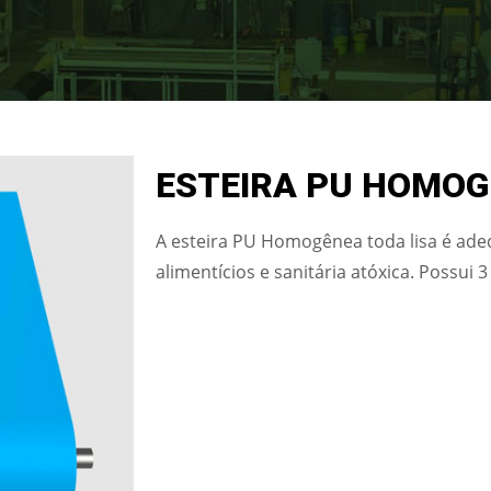
ESTEIRA PU HOMO
A esteira PU Homogênea toda lisa é ad
alimentícios e sanitária atóxica. Possui 